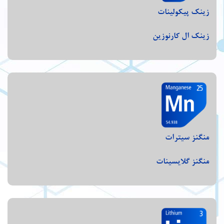
زینک پیکولینات
زینک ال کارنوزین
منگنز سیترات
منگنز گلایسینات