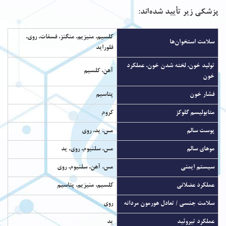
پزشکی زیر تأیید شده‌اند:
کلسیم، منیزیم، منگنز، فسفات، روی،
سلامت استخوان‌ها
فلوراید
تولید خون، لخته شدن خون، عملکرد
آهن، کلسیم
خون
فشار خون
پتاسیم
متابولیسم گلوکز
کروم
پوست سالم
مس، ید، روی
موهای سالم
مس، سلنیوم، روی، ید
سیستم ایمنی
مس، آهن، سلنیوم، روی
عملکرد عضلانی
کلسیم، منیزیم، پتاسیم
سلامت جنسی / تعادل هورمون مردانه
روی
عملکرد تیروئید
ید