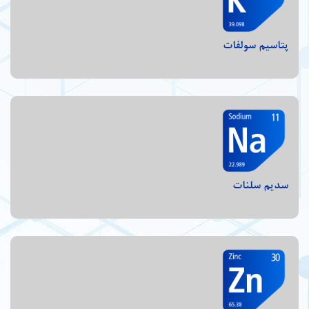
پتاسیم سولفات
سدیم سلنات