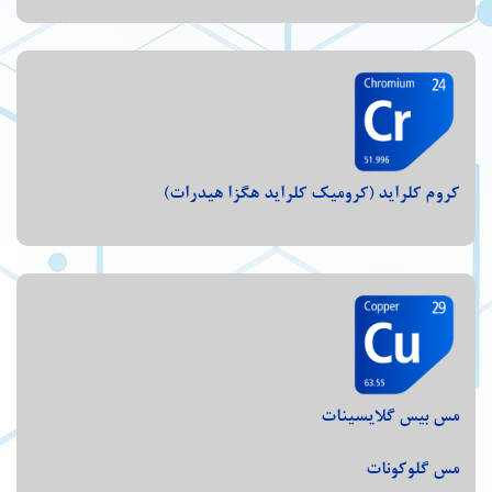
کروم کلراید (کرومیک کلراید هگزا هیدرات)
مس بیس گلایسینات
مس گلوکونات