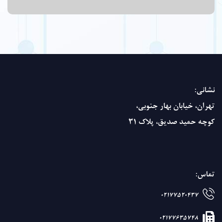
نشانی:
تهران، خیابان بهار جنوبی،
کوچه حمید صدیق، پلاک 31
تماس:
02177520437
02177635748