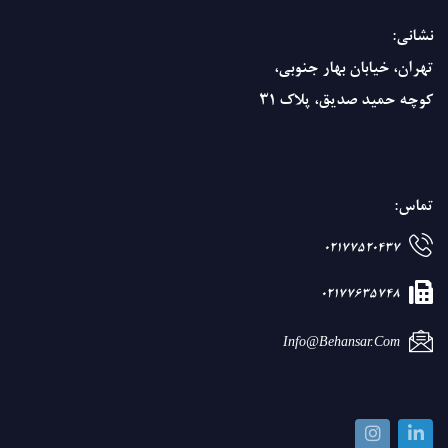
نشانی:
تهران، خیابان بهار جنوبی،
کوچه حمید صدیق، پلاک 31
تماس:
02177520437
02177635748
Info@behansar.com