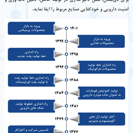
برای ذی‌نفعان، نقش تاثیرگذاری در تولید خالص، تأمین تاب‌آوری و
امنیت دارویی و خودکفایی صنایع مربوط را ایفا نماید.