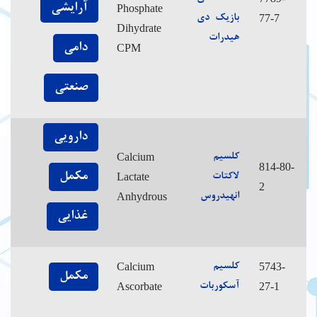
آرایشی
Phosphate
77-7
بازیک دی
Dihydrate
هیدرات
دامی
CPM
صنعتی
دارویی
Calcium
کلسیم
814-80-
مکمل
Lactate
لاکتات
2
Anhydrous
انهیدروس
غذایی
Calcium
5743-
کلسیم
مکمل
Ascorbate
27-1
آسکوربات