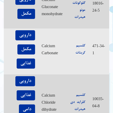
18016-
گلوکونات
Gluconate
24-5
مونو
مکمل
monohydrate
هیدرات
دارویی
Calcium
471-34-
کلسیم
مکمل
Carbonate
1
کربنات
غذایی
دارویی
غذایی
Calcium
کلسیم
10035-
Chloride
کلراید دی
04-8
دامی
dihydrate
هیدرات