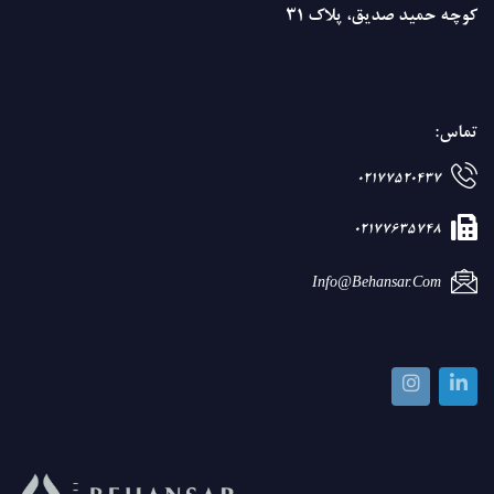
کوچه حمید صدیق، پلاک 31
تماس:
02177520437
02177635748
Info@behansar.com