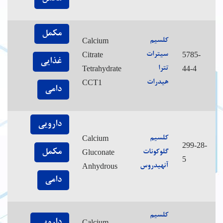
مکمل
Calcium
کلسیم
Citrate
5785-
سیترات
غذایی
Tetrahydrate
44-4
تترا
CCT1
هیدرات
دامی
دارویی
Calcium
کلسیم
299-28-
مکمل
Gluconate
گلوکونات
5
Anhydrous
آنهیدروس
دامی
کلسیم
دارویی
Calcium