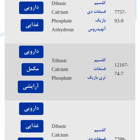
Dibasic
کلسیم
دارویی
Calcium
7757-
فسفات دی
Phosphate
93-9
بازیک
غذایی
Anhydrous
آنهیدروس
دارویی
Tribasic
کلسیم
12167-
مکمل
Calcium
فسفات
74-7
Phosphate
تری بازیک
آرایشی
دارویی
غذایی
Dibasic
کلسیم
Calcium
7789-
فسفات دی