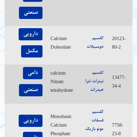
صنعتی
دارویی
Calcium
20123-
کلسیم
Dobesilate
80-2
دوبسیلات
مکمل
دامی
calcium
کلسیم
13477-
Nitrate
نیترات تترا
34-4
صنعتی
tetrahydrate
هیدرات
کلسیم
Monobasic
دارویی
فسفات
Calcium
7758-
مونو بازیک
Phosphate
23-8