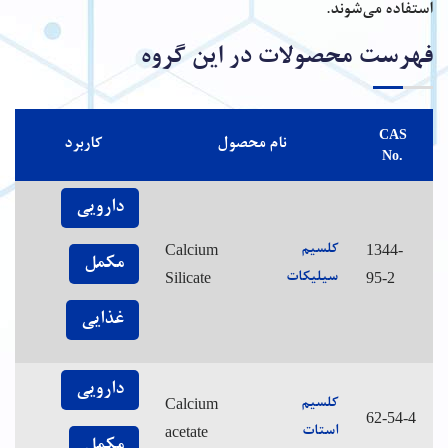
استفاده می‌شوند.
فهرست محصولات در این گروه
CAS
نام محصول
کاربرد
No.
دارویی
Calcium
1344-
کلسیم
مکمل
Silicate
95-2
سیلیکات
غذایی
دارویی
Calcium
کلسیم
62-54-4
acetate
استات
مکمل