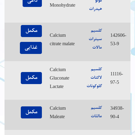
دامی
مونو
Monohydrate
هیدرات
مکمل
کلسیم
Calcium
142606-
سیترات
citrate malate
53-9
غذایی
مالات
Calcium
کلسیم
11116-
مکمل
Gluconate
لاکتات
97-5
Lactate
گلوکونات
Calcium
34938-
کلسیم
مکمل
Maleate
90-4
مالئات