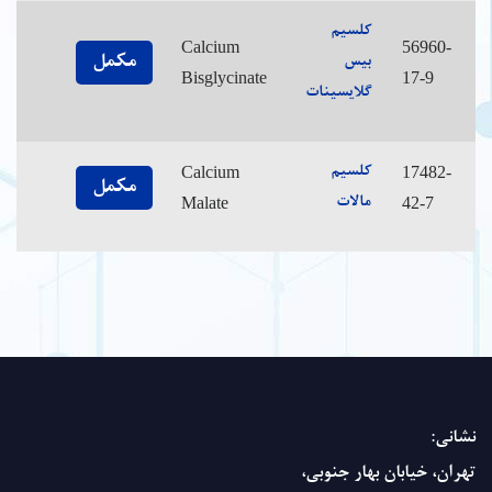
کلسیم
Calcium
56960-
مکمل
بیس
Bisglycinate
17-9
گلایسینات
Calcium
17482-
کلسیم
مکمل
Malate
42-7
مالات
نشانی:
تهران، خیابان بهار جنوبی،