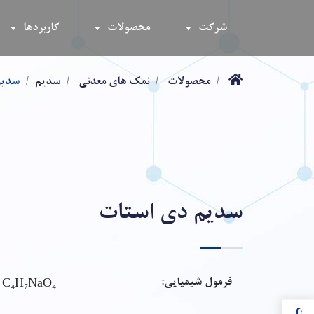
شرکت
محصولات
کاربردها
محصولات
نمک های معدنی
سدیم
سدیم
سدیم دی استات
C₄H₇NaO₄
فرمول شیمیایی: