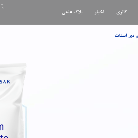
گالری
اخبار
بلاگ علمی
 دی استات