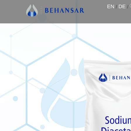
EN
/
DE
/