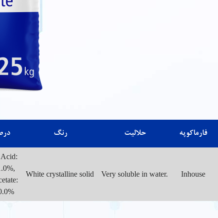
فارماکوپه
حلالیت
رنگ
درص
 Acid:
1.0%,
White crystalline solid
Very soluble in water.
Inhouse
etate:
0.0%