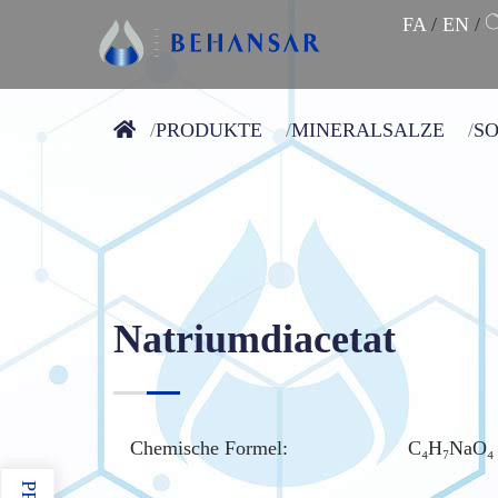
FA
/
EN
/
PRODUKTE
MINERALSALZE
S
Natriumdiacetat
Chemische Formel:
C₄H₇NaO₄