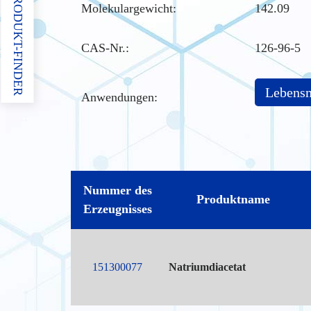
PRODUKT-FINDER
Molekulargewicht:
142.09
CAS-Nr.
:
126-96-5
Lebensm
Anwendungen:
Nummer des
Produktname
Erzeugnisses
151300077
Natriumdiacetat