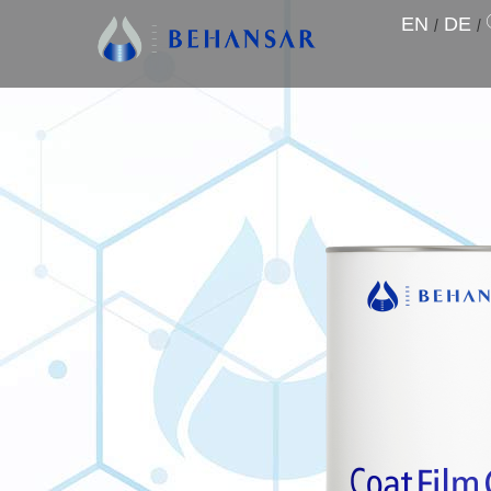
EN
/
DE
/