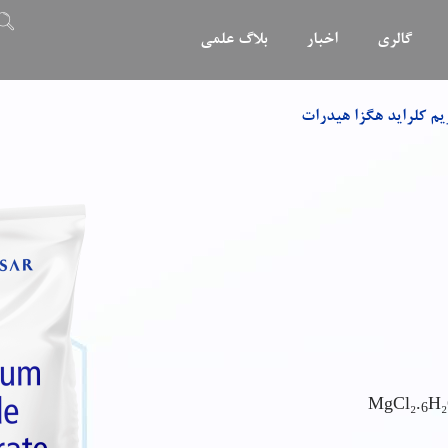
گالری
اخبار
بلاگ علمی
یم کلراید هگزا هیدرات
MgCl₂.
H
6