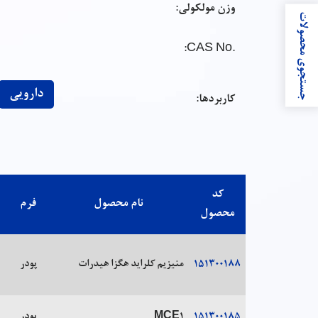
وزن مولکولی:
جستجوی محصولات
:
.CAS No
دارویی
کاربردها:
کد
نام محصول
فرم
محصول
151300188
منیزیم کلراید هگزا هیدرات
پودر
151300185
MCE1
پودر