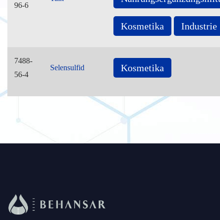
96-6
Kosmetika
Industrie
7488-
Kosmetika
Selensulfid
56-4