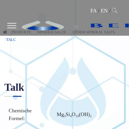
FA
/
EN
/
PRODUKTE
MINERALSALZE
OTHER MINERAL SALTS
TALC
Talk
Chemische
Mg₃Si₄O₁₀(OH)₂
Formel: