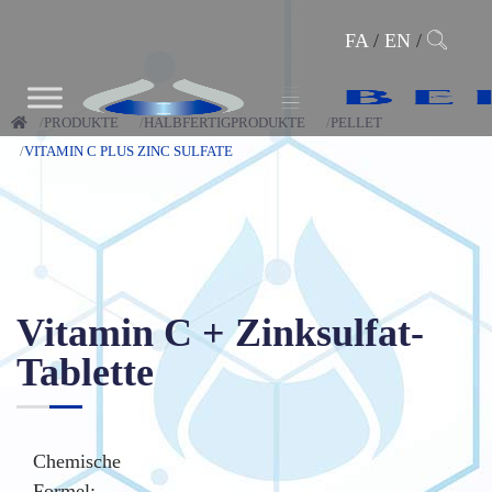
FA
/
EN
/
PRODUKTE
HALBFERTIGPRODUKTE
PELLET
VITAMIN C PLUS ZINC SULFATE
Vitamin C + Zinksulfat-
Tablette
Chemische
Formel: