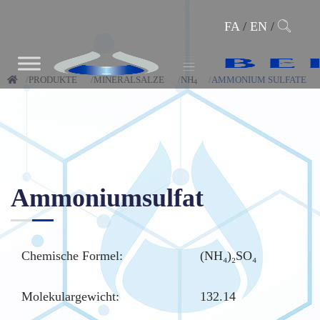
FA
/
EN
/
PRODUKTE
MINERALSALZE
NH
AMMONIUM SULFATE
4
Ammoniumsulfat
Chemische Formel:
(NH₄)₂SO₄
Molekulargewicht:
132.14