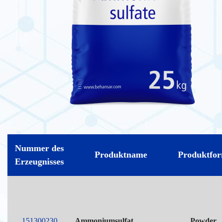
Nummer des
Produktname
Produktfo
Erzeugnisses
151300230
Ammoniumsulfat
Powder