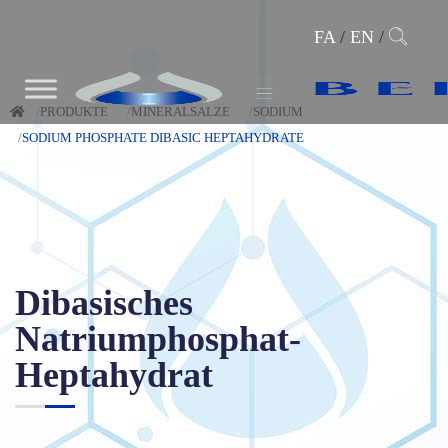
FA
/
EN
/
PRODUKTE
MINERALSALZE
SODIUM
SODIUM PHOSPHATE DIBASIC HEPTAHYDRATE
Dibasisches
Natriumphosphat-
Heptahydrat