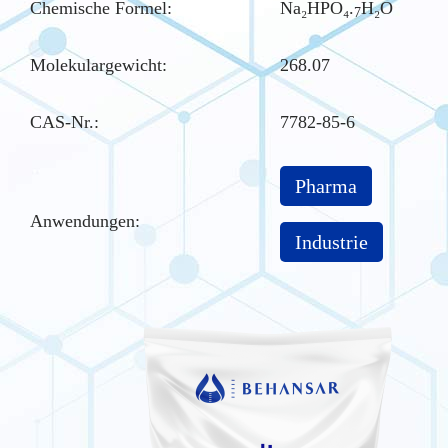
Chemische Formel:
Na₂HPO₄.
H₂O
7
Molekulargewicht:
268.07
CAS-Nr.
:
7782-85-6
Pharma
Anwendungen:
Industrie