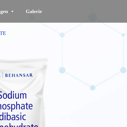
gen
Galerie
TE