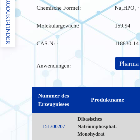
PRODUKT-FINDER
Chemische Formel:
Na₂HPO₄ ·
Molekulargewicht:
159.94
CAS-Nr.
:
118830-14-
Pharma
Anwendungen:
Nummer des
Produktname
Erzeugnisses
Dibasisches
151300207
Natriumphosphat-
Monohydrat