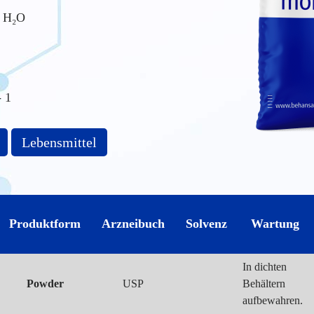
 H₂O
 1
Lebensmittel
Produktform
Arzneibuch
Solvenz
Wartung
In dichten
Powder
USP
Behältern
aufbewahren.