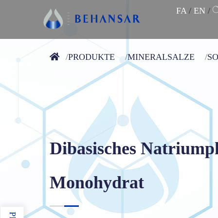
FA
/
EN
/
PRODUKTE
MINERALSALZE
S
Dibasisches Natriump
Monohydrat