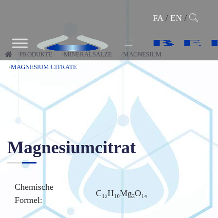
FA
/
EN
/
PRODUKTE
MINERALSALZE
MAGNESIUM
MAGNESIUM CITRATE
Magnesiumcitrat
Chemische
C₁₂H₁₀Mg₃O₁₄
Formel: