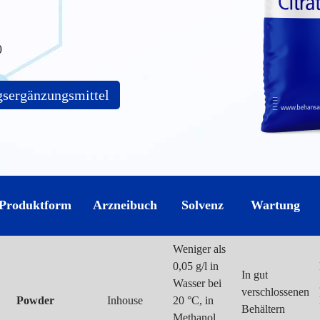
0
sergänzungsmittel
Produktform
Arzneibuch
Solvenz
Wartung
Weniger als
0,05 g/l in
In gut
Wasser bei
verschlossenen
Powder
Inhouse
20 °C, in
Behältern
Methanol