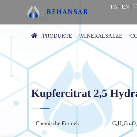
FA
/
EN
/
PRODUKTE
MINERALSALZE
C
Kupfercitrat 2,5 Hydr
Chemische Formel:
C₆H₄Cu₂O₇