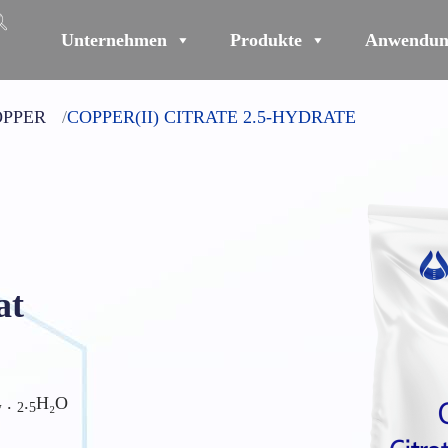
Unternehmen
Produkte
Anwendun
OPPER
COPPER(II) CITRATE 2.5-HYDRATE
at
 .
.
H₂O
2
5