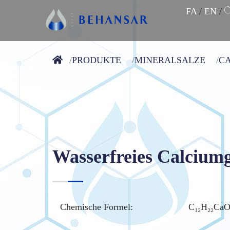
FA
/
EN
/
PRODUKTE
MINERALSALZE
C
Wasserfreies Calcium
Chemische Formel:
C₁₂H₂₂CaO