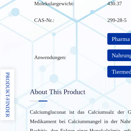
Molekulargewicht:
430.37
CAS-Nr.
:
299-28-5
Pharma
Nahrung
Anwendungen:
Tiermed
PRODUKT-FINDER
About This Product
Calciumgluconat ist das Calciumsalz der G
Medikament bei Calciummangel in der Nahr
Rachitis, den Folgen einer Hypokalzämie, erf