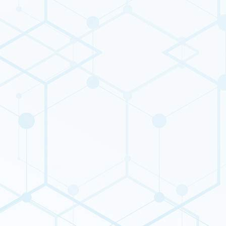
Calciumascorbat ist aufgrund seiner Verträglichkeit unter
Magen-Darm-Beschwerden ein allgemein empfohlenes
VitC-Ergänzungsmittel, im Vergleich zu Ascorbinsäure,
die zu erhöhtem Magenreflux und damit zu Magen-
Darm-Störungen führen kann.
Calciumascorbat wird auch in Feuchtigkeitscremes,
Lotionen, Nagellackierern und Cremes zur Behandlung
von Gesicht (ausgenommen Augenprodukte) und Körper
verwendet.