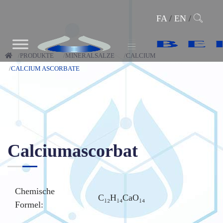
FA
/
EN
/
PRODUKTE
MINERALSALZE
CALCIUM
CALCIUM ASCORBATE
Calciumascorbat
Chemische
C₁₂H₁₄CaO₁₄
Formel: