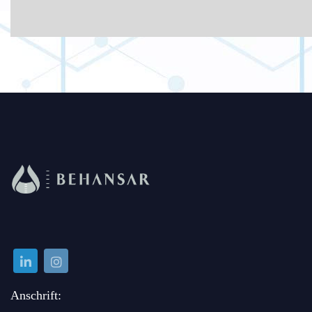
beteiligt sind Aminosäuren, Neurotransmitter und
Hormone. Eine Vitamin-Supplementierung (bis zu 2000
mg pro Tag) wird sehr oft empfohlen, um den Mangel zu
beseitigen und somit für effiziente Zellprozesse zu
sorgen, da eine Mutation, die für die L-Gulono-g-
Lacton-Oxidase kodiert, deren Synthese beim Menschen
nicht zulässt. Große Bevölkerungsstudien haben gezeigt,
dass ein VitC-Mangel selbst in entwickelten Ländern
häufig vorkommt. Es wurde auch ein signifikanter
Zusammenhang zwischen VitC-Mangel, ausgeglichenen
Immunfunktionen und Morbidität/Mortalität
nachgewiesen. Es wurde auch gezeigt, dass niedrige
Plasma-VitC-Spiegel (20 mM) mit der Schwere der
Anschrift:
Erkrankung bei Lungenentzündungs-, Sepsis- und