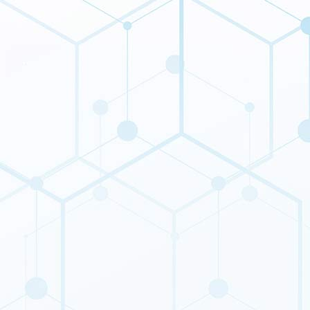
Transportmechanismus, der durch natriumabhängige
VitC-Transporter (SVCT) vermittelt wird, als komplex
und zeigte eine dosisabhängige nichtlineare Kinetik.
Obwohl sich gezeigt hat, dass die regelmäßige Einnahme
einer Dosis von 200 bis 400 mg zu einer Steady-State-
Plasmakonzentration von 50 bis 70 mM führt, wird
entweder eine Mehrfachdosierung oder eine Infusion
empfohlen, um die strenge intestinale
Absorptionskontrolle zu überwinden und somit den
homöostatischen Sättigungspegel zu überschreiten.
Obwohl für eine Einzeldosis von 200 mg eine Resorption
von 100 % berichtet wurde, verringerte sich die
Resorption Berichten zufolge auf 33 %, wenn die Dosis
auf 1250 mg erhöht wurde.