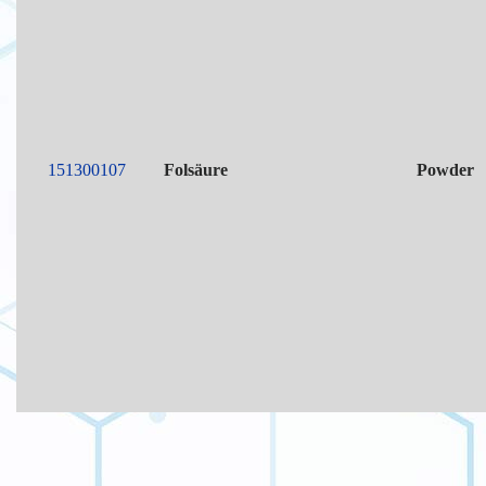
151300107
Folsäure
Powder