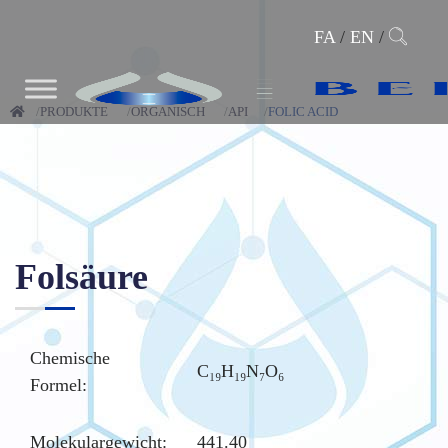
FA
/
EN
/
PRODUKTE
ORGANISCH
API
FOLIC ACID
Folsäure
Chemische
C₁₉H₁₉N₇O₆
Formel:
Molekulargewicht:
441.40