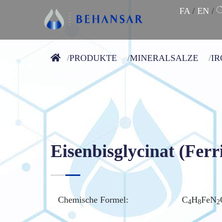
FA
/
EN
/
PRODUKTE
MINERALSALZE
IR
Eisenbisglycinat (Ferr
Chemische Formel:
C
H
FeN
4
8
2