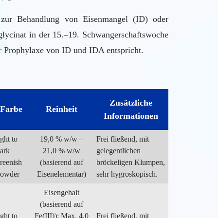
n zur Behandlung von Eisenmangel (ID) oder
glycinat in der 15.–19. Schwangerschaftswoche
r Prophylaxe von ID und IDA entspricht.
sensalzen, z. B. Eisensulfat und Eisenfumarat,
Zusätzliche
Farbe
Reinheit
Informationen
ight to
19,0 % w/w –
Frei fließend, mit
ark
21,0 % w/w
gelegentlichen
reenish
(basierend auf
bröckeligen Klumpen,
owder
Eisenelementar)
sehr hygroskopisch.
Eisengehalt
(basierend auf
ight to
Fe(III)): Max. 4,0
Frei fließend, mit