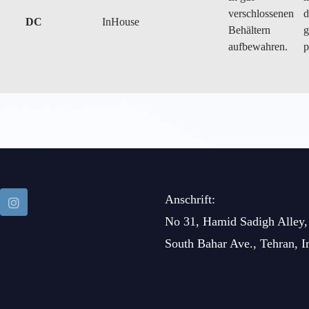
verschlossenen
d
DC
InHouse
Behältern
g
aufbewahren.
p
Anschrift:
No 31, Hamid Sadigh Alley,
South Bahar Ave., Tehran, I