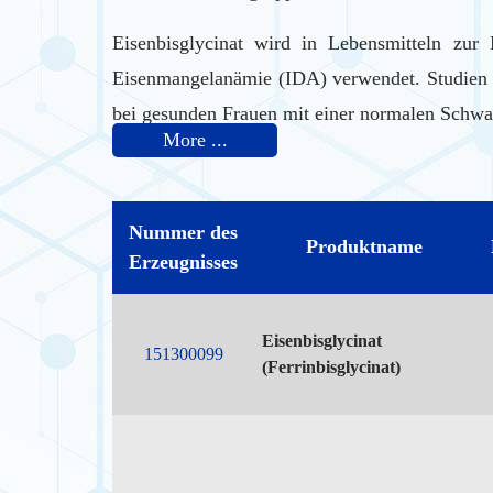
Eisenbisglycinat wird in Lebensmitteln zu
Eisenmangelanämie (IDA) verwendet. Studien z
bei gesunden Frauen mit einer normalen Schwan
More ...
Eisenhaltige Eisenchelate wie Eisenbisglycina
eine mindestens zweifach höhere Bioverfügbark
Nummer des
Produktname
Erzeugnisses
Eisenbisglycinat
151300099
(Ferrinbisglycinat)