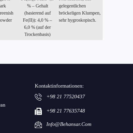
ark
% – Gehalt
gelegentlichen
reenish
(basierend auf
bröckeligen Klumpen,
owder
Fe(II)): 4,0 % –
sehr hygroskopisch.
6,0 % (auf der
Trockenbasis)
Kontaktinformationen:
+98 21 77520437
ran
+98 21 77635748
Info@behansar.com