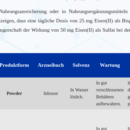
r Nahrungsanreicherung oder in Nahrungsergänzungsmittel
eigen, dass eine tägliche Dosis von 25 mg Eisen(II) als Bis
gerschaft der Wirkung von 50 mg Eisen(II) als Sulfat bei de
t (Aminojern®) scheinen im Vergleich zu „herkömmlichen“ Ei
eit/Absorption zu haben.
Produktform
Arzneibuch
Solvenz
Wartung
In gut
l
In Wasser
verschlossenen
d
Powder
Inhouse
löslich.
Behältern
g
aufbewahren.
p
In gut
l