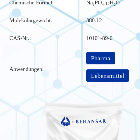
Chemische Formel:
Na₃PO₄.
H₂O
12
Molekulargewicht:
380.12
CAS-Nr.
:
10101-89-0
Pharma
Anwendungen:
Lebensmittel