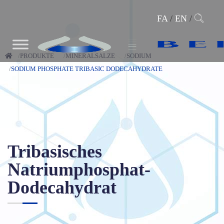
FA
/
EN
/
PRODUKTE
MINERALSALZE
SODIUM
SODIUM PHOSPHATE TRIBASIC DODECAHYDRATE
Tribasisches
Natriumphosphat-
Dodecahydrat