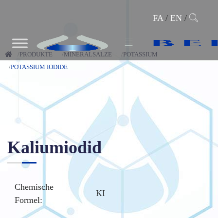
FA
/
EN
/
PRODUKTE
MINERALSALZE
POTASSIUM
POTASSIUM IODIDE
Kaliumiodid
Chemische
KI
Formel: