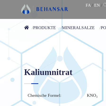
FA
/
EN
/
PRODUKTE
MINERALSALZE
P
Kaliumnitrat
Chemische Formel:
KNO₃