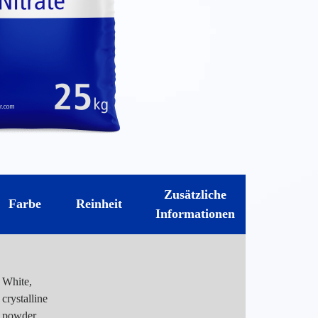
Zusätzliche
Farbe
Reinheit
Informationen
White,
crystalline
powder