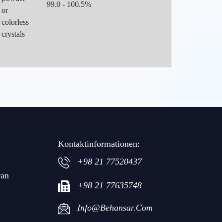
99.0 - 100.5%
or
colorless
crystals
Kontaktinformationen:
+98 21 77520437
ran
+98 21 77635748
Info@behansar.com